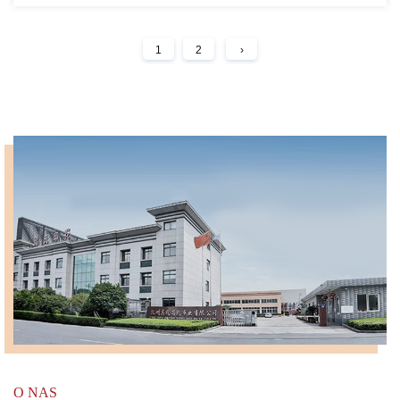
1
2
›
O NAS