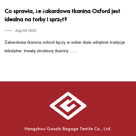
Co sprawia, że ​​żakardowa tkanina Oxford jest
C
idealna na torby i sprzęt?
s
Aug 04 2026
Żakardowa tkanina oxford łączy w sobie dwie odrębne tradycje
Co
tekstylne: trwałą strukturę tkaniny ......
łą
Hangzhou Gaoshi Bagage Textile Co., Ltd.